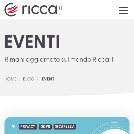
HOME
EVENTI
AZIENDA
SERVIZI
Rimani aggiornato sul mondo RiccaIT
NEWS
HOME
BLOG
EVENTI
EVENTI
MEDIA
CONTATTI
LAVORA CON NOI
PRIVACY
GDPR
SICUREZZA