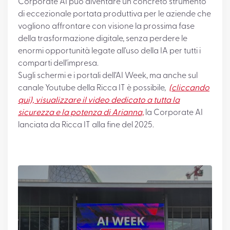
Corporate AI può diventare un concreto strumento
di eccezionale portata produttiva per le aziende che
vogliono affrontare con visione la prossima fase
della trasformazione digitale, senza perdere le
enormi opportunità legate all'uso della IA per tutti i
comparti dell'impresa.
Sugli schermi e i portali dell’AI Week, ma anche sul
canale Youtube della Ricca IT è possibile,
(cliccando
qui), visualizzare il video dedicato a tutta la
sicurezza e la potenza di Arianna,
la Corporate AI
lanciata da Ricca IT alla fine del 2025.