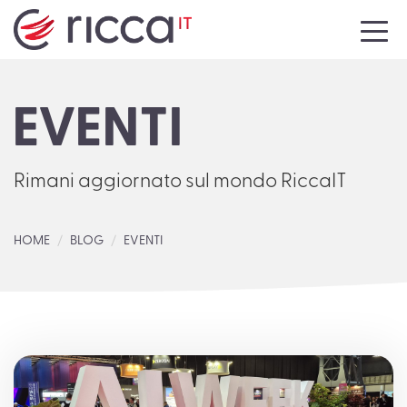
HOME
EVENTI
AZIENDA
SERVIZI
Rimani aggiornato sul mondo RiccaIT
NEWS
HOME
BLOG
EVENTI
EVENTI
MEDIA
CONTATTI
LAVORA CON NOI