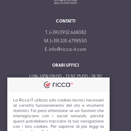
CONTATTI
T. (+39) 0932 668082
M. (+39) 335 6798550
E.
info@ricca-it.com
ORARI UFFICI
LUN-VEN 09:00 - 13:30, 15:00 - 18:30
SAB-DOM CHIUSO
La Ricca IT utilizza solo cookies tecnici necessari
ORARI ASSISTENZA
al corretto funzionamento del sito e strumenti
statistici. Fai però attenzione se usi funzioni che
LUN-VEN 07:30 - 19:00
interagiscono con i social network, perchè
SAB-DOM CHIUSO
questi potrebbero tracciare la tua navigazione
con i loro cookies. Per saperne di più leggi la