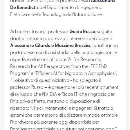
al team di Ricca IT, dalla professoressa
Alessandra
De Benedictis
del Dipartimento di Ingegneria
Elettrica e delle Tecnologie dell’Informazione.
Ad aprire i lavori, il professor
Guido Russo
, seguito
dagli altrettanto apprezzati interventi dei docenti
Alessandro Cilardo e Massimo Brescia
, i quali hanno
portato esempi di casi studio delle tecnologie con le
rispettive relazioni intitolate “AI for Research,
Research for AI: Perspectives from the ITEE PhD
Program” e “Efficient AI for big data in Astrophysics”.
“L’obiettivo di quest’iniziativa - ha spiegato il
professor Russo – è presentare i più recenti strumenti
di sviluppo che NVIDIA e Ricca IT, che ringrazio per
l’iniziativa offerta, mettono a disposizione di
ricercatori, fisici, matematici e ingegneri. Si tratta di
sistemi che permettono di utilizzare in modo ottimale
l’hardware più potente oggi disponibile per
l’intelligenza artificiale su cui tutti noi contiamo oggi”.