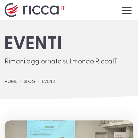
HOME
EVENTI
AZIENDA
SERVIZI
Rimani aggiornato sul mondo RiccaIT
NEWS
HOME
BLOG
EVENTI
EVENTI
MEDIA
CONTATTI
LAVORA CON NOI