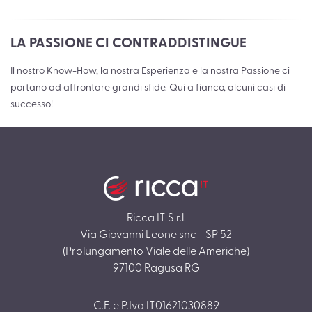
LA PASSIONE CI CONTRADDISTINGUE
Il nostro Know-How, la nostra Esperienza e la nostra Passione ci
portano ad affrontare grandi sfide. Qui a fianco, alcuni casi di
successo!
Ricca IT S.r.l.
Via Giovanni Leone snc - SP 52
(Prolungamento Viale delle Americhe)
97100 Ragusa RG
C.F. e P.Iva IT01621030889