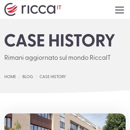
HOME
CASE HISTORY
AZIENDA
SERVIZI
Rimani aggiornato sul mondo RiccaIT
NEWS
HOME
BLOG
CASE HISTORY
EVENTI
MEDIA
CONTATTI
LAVORA CON NOI